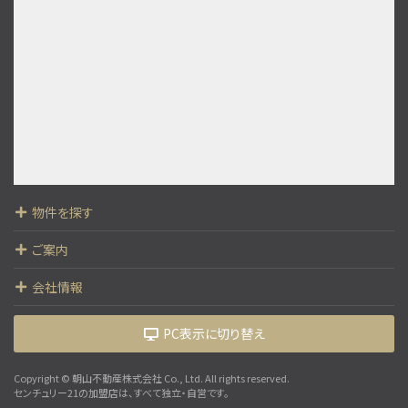
神水交差点駅
〇広々5LDKで家族皆でゆったり暮らせます。〇2…
物件を探す
ご案内
会社情報
PC表示に切り替え
Copyright © 朝山不動産株式会社 Co., Ltd. All rights reserved.
センチュリー21の加盟店は、すべて独立・自営です。