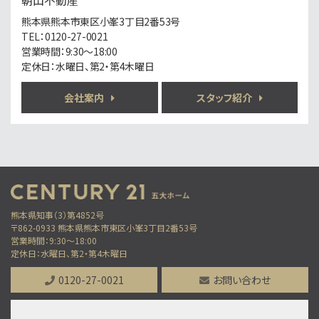
朝山不動産
第6位
2,480万円
熊本県熊本市東区小峯3丁目2番53号
4ＬＤＫ
TEL：0120-27-0021
健軍交番前駅
営業時間：9:30～18:00
〇緑に囲まれた4LDK戸建て。オール電化で快適生…
定休日：水曜日、第2・第4木曜日
第7位
会社案内
スタッフ紹介
3,980万円
2ＬＤＫ
熊本市電健軍電停から車で
山ノ内小学校まで約200ｍ、東陵高校まで約300…
第8位
2,750万円
熊本県知事（3）第4852号
3ＬＤＫ
〒862-0933 熊本県熊本市東区小峯3丁目2番53号
肥後大津駅
営業時間：9:30～18:00
〇3LDKのゆとり間取り！〇2014年築で新生活…
定休日：水曜日、第2・第4木曜日
第9位
0120-27-0021
お問い合わせ
2,780万円
5ＬＤＫ