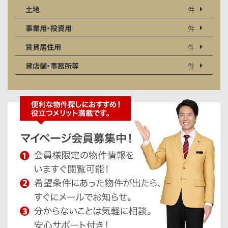
土地
件
事業用・投資用
件
賃貸居住用
件
貸店舗・事務所等
件