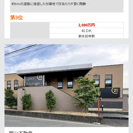
約6ｍの道路に接道した分譲地で日当たりが良く閑静…
第3位
2,080万円
4ＬＤＫ
新水前寺駅
■価格改定♪陽当たりの良い専用庭付き4LDK。独…
第4位
3,780万円
武蔵塚駅
〇武蔵塚駅徒歩2分！ 〇公道幅12mでアクセス良…
第5位
6,596万円
田崎橋駅
価格改定しました！事務所用地やアパート用地に適し…