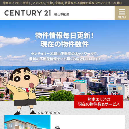
熊本エリアの一戸建て, マンション, 土地, 投資用, 賃貸など、不動産の事ならセンチュリー21朝山不動産
物件情報毎日更新！
現在の物件数
件
センチュリー21朝山不動産のネットワークで、
最新の不動産情報をいち早くお届けしています！
熊本エリアの
現在の物件数&サービス
件