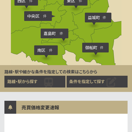
西区
東区
件
件
中央区
件
益城町
件
嘉島町
件
御船町
件
南区
件
路線・駅や細かな条件を指定しての検索はこちらから
売買価格変更速報