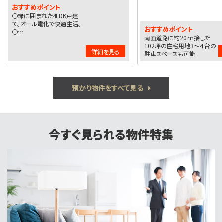
おすすめポイント
〇緑に囲まれた4LDK戸建
て。オール電化で快適生活。
おすすめポイント
〇…
南面道路に約20ｍ接した
102坪の住宅用地3〜４台の
詳細を見る
駐車スペースも可能
預かり物件をすべて見る
今すぐ見られる物件特集