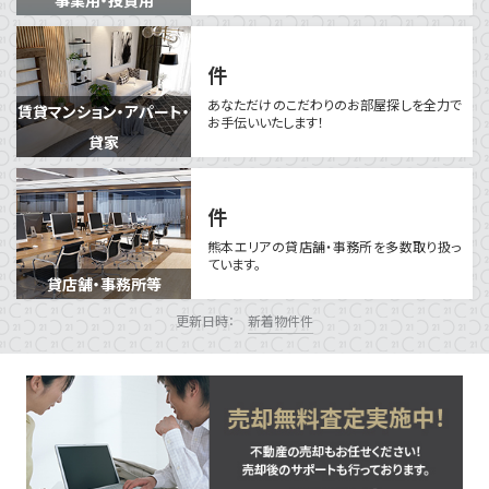
事業用・投資用
件
あなただけのこだわりのお部屋探しを
全力で
賃貸マンション・アパート・
お手伝いいたします！
貸家
件
熊本エリアの貸店舗・
事務所を多数取り扱っ
ています。
貸店舗・事務所等
更新日時：
新着物件
件