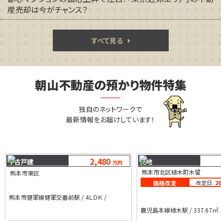
産売却は今がチャンス？
すべて見る
朝山不動産の預かり物件特集
独自のネットワークで
最新情報をお届けしています！
2,480
中古戸建
売地
万円
熊本市北区植木町木留
熊本市東区
価格改定
改定日
2
熊本市健軍線健軍交番前駅 / 4ＬＤＫ /
鹿児島本線植木駅 / 337.67㎡