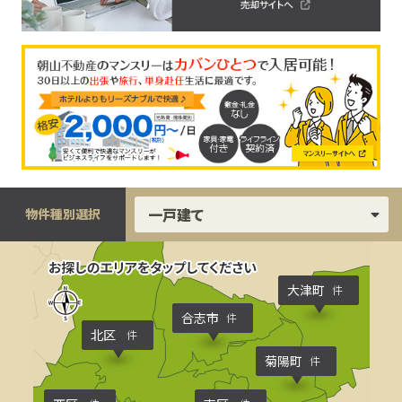
物件種別選択
大津町
件
合志市
件
北区
件
菊陽町
件