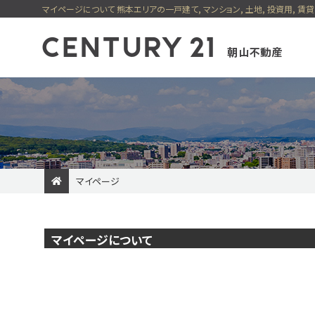
マイページについて 熊本エリアの一戸建て, マンション, 土地, 投資用, 
マイページ
一戸建てを検索
マンションを検索
売却専門サイト
賃貸住宅を検索
購入の流れ
最適を選べる4つの売却方
貸店舗・事務所等を検索
住まい購入の基礎知識
新着物件
価格変更物件
朝山不動産のおすすめ物
マイページについて
今すぐ見られる一戸建て
今すぐ見られるマンション