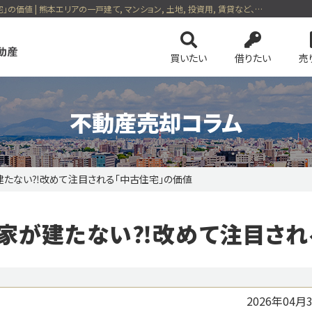
| ナフサ・ショックで家が建たない⁈改めて注目される「中古住宅」の価値 | 熊本エリアの一戸建て, マンション, 土地, 投資用, 賃貸など、不動産の事ならセンチュリー21朝山不動産
買いたい
借りたい
売
不動産売却コラム
建たない⁈改めて注目される「中古住宅」の価値
ンを検索
会社案内
土地を検索
スタッフ紹介
事業用・投資
4つの売却方法
務所等を検索
の基礎知識
ネットでかんたん売却査定
保険・公的優遇サービス
マンスリー物件を探す
リースバック
で家が建たない⁈改めて注目され
のおすすめ物件
ピックアップ物件特集 vol.1
ピックアップ物件特集 
ション
今すぐ見られる土地
無料会員システム
会員ペー
2026年04月