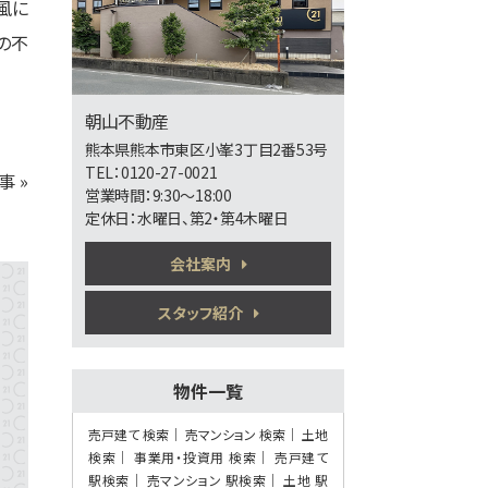
風に
田崎橋駅
の不
価格改定しました！事務所用地やアパート用
地に適し…
第6位
朝山不動産
3,980万円
2ＬＤＫ
熊本県熊本市東区小峯3丁目2番53号
熊本市電健軍電停から車
TEL：0120-27-0021
事 »
で
営業時間：9:30～18:00
山ノ内小学校まで約200ｍ、東陵高校まで
定休日：水曜日、第2・第4木曜日
約300…
第7位
会社案内
2,750万円
3ＬＤＫ
スタッフ紹介
肥後大津駅
〇3LDKのゆとり間取り！〇2014年築で新
生活…
物件一覧
第8位
2,480万円
売戸建て 検索
売マンション 検索
土地
4ＬＤＫ
検索
事業用・投資用 検索
売戸建て
健軍交番前駅
駅検索
売マンション 駅検索
土地 駅