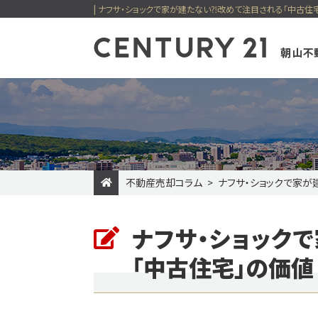
不動産売却コラム
ナフサ・ショックで家が
一戸建てを検索
マンショ
売却専門サイト
賃貸住宅を検索
購入の流れ
最適を選べる
貸店舗・事
住まい購入
ナフサ・ショック
新着物件
価格変更物件
朝山不動産
今すぐ見られる一戸建て
今すぐ見られるマン
「中古住宅」の価値