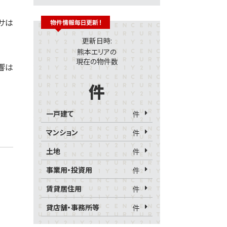
サは
更新日時:
熊本エリアの
現在の物件数
響は
件
一戸建て
件
マンション
件
土地
件
事業用・投資用
件
賃貸居住用
件
貸店舗・事務所等
件