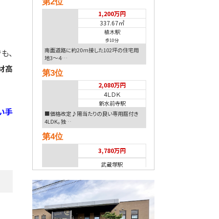
第2位
1,200万円
337.67㎡
植木駅
歩10分
南面道路に約20ｍ接した102坪の住宅用
も、
地3〜４…
材高
第3位
2,080万円
4ＬＤＫ
新水前寺駅
い手
■価格改定♪陽当たりの良い専用庭付き
4LDK。独…
第4位
3,780万円
武蔵塚駅
〇武蔵塚駅徒歩2分！ 〇公道幅12mでアク
セス良…
第5位
6,596万円