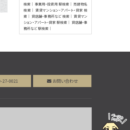
〇緑に囲まれた4LDK戸建て。オール電化で
検索
事業用・投資用 駅検索
売建物名
快適生…
検索
賃貸マンション・アパート・貸家 検
第9位
索
貸店舗・事務所など 検索
賃貸マン
2,780万円
ション・アパート・貸家 駅検索
貸店舗・事
5ＬＤＫ
務所など 駅検索
神水交差点駅
〇広々5LDKで家族皆でゆったり暮らせま
す。〇2…
0-27-0021
お問い合わせ